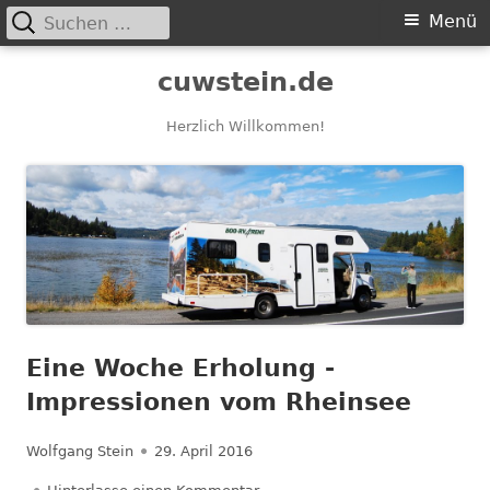
Suchen
Primäres
Menü
nach:
Menü
Springe
cuwstein.de
zum
Inhalt
Herzlich Willkommen!
Eine Woche Erholung -
Impressionen vom Rheinsee
Autor
Veröffentlicht
Wolfgang Stein
29. April 2016
am
zu Eine Woche Erholung -Impre