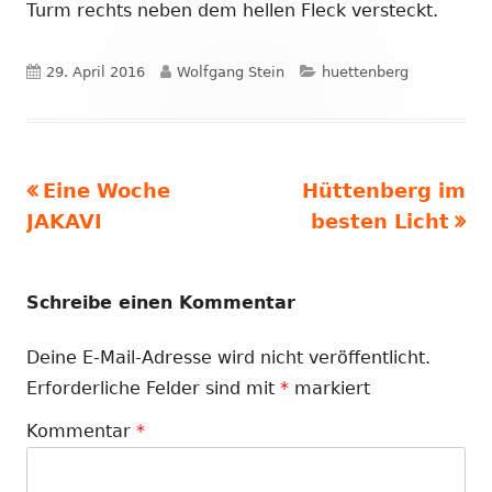
Turm rechts neben dem hellen Fleck versteckt.
Veröffentlicht
Autor
Kategorien
29. April 2016
Wolfgang Stein
huettenberg
am
Vorheriger
Nächster
Eine Woche
Hüttenberg im
Beitragsnavigation
Beitrag:
Beitrag
JAKAVI
besten Licht
Schreibe einen Kommentar
Deine E-Mail-Adresse wird nicht veröffentlicht.
Erforderliche Felder sind mit
*
markiert
Kommentar
*