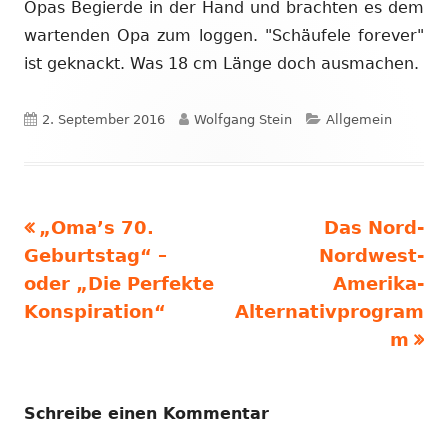
Opas Begierde in der Hand und brachten es dem
wartenden Opa zum loggen. "Schäufele forever"
ist geknackt. Was 18 cm Länge doch ausmachen.
Veröffentlicht
Autor
Kategorien
2. September 2016
Wolfgang Stein
Allgemein
am
Vorheriger
Nächster
„Oma’s 70.
Das Nord-
Beitragsnavigation
Beitrag:
Beitrag
Geburtstag“ –
Nordwest-
oder „Die Perfekte
Amerika-
Konspiration“
Alternativprogram
m
Schreibe einen Kommentar