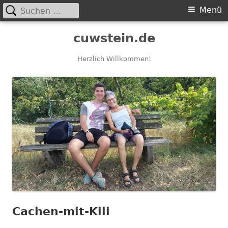
Suchen
Primäres
Menü
nach:
Menü
Springe
cuwstein.de
zum
Inhalt
Herzlich Willkommen!
Cachen-mit-Kili