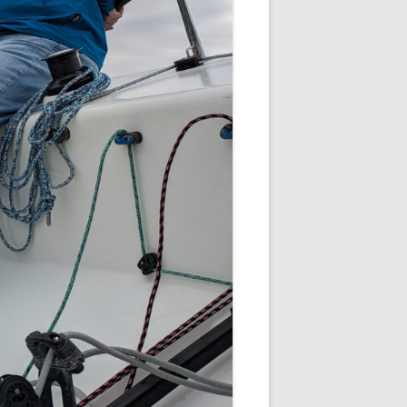
 -
EINSEE