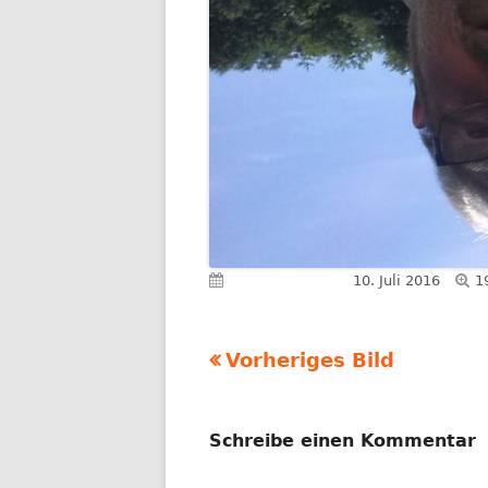
Vo
Veröffentlicht am
10. Juli 2016
1
G
Vorheriges Bild
Schreibe einen Kommentar