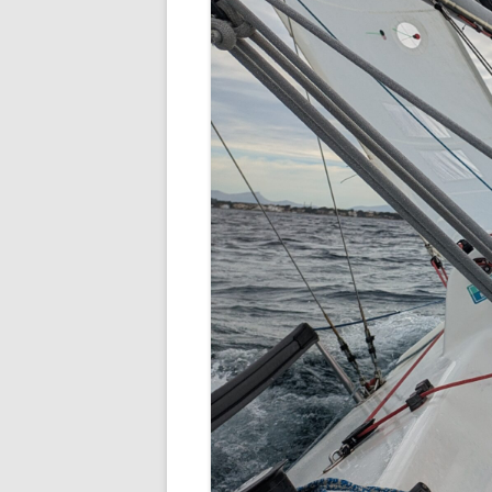
MALLORCA 2019 – 
„SPÄTZLELOVER“
REISE NACH
ARACHNOPHOBIE UND GEOCACHING
NORD-/NORDWESTA
EIN SEHR SCHWIERIGER CACHE
DAS NORD-NORDWES
ALTERNATIVPROGR
DIE GANZ BESONDERE CACHER-
GESCHICHTE
VILPIAN – WUNDER
ERINNERUNGEN
DER GEBURTSTAGSCACHE
„SNOOPYLE“ – FOLGE 1
DREI TAGE DONAUT
DER GEBURTSTAGSCACHE
EINE WOCHE SÜDTI
„SNOOPYLE“ – FOLGE 2
CACHEN-MIT-KILI
EIN BESONDERER CACHE
EIN TOLLER CACHE