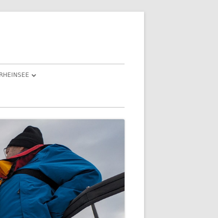
RHEINSEE
ND ISABEL
IESLE“
AST EINEM
DIE FEIER(TAGE) 3. BIS 5. JANUAR
2022
DER DRITTE FEIERTAG –
N LICHT
GEOCACHING EINMAL ANDERS
TENBERG