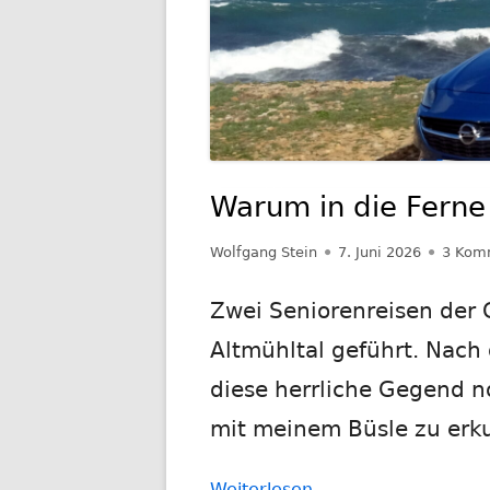
MALLORCA 2019 –
„SPÄTZLELOVER“
REISE NACH
ARACHNOPHOBIE UND GEOCACHING
NORD-/NORDWEST
EIN SEHR SCHWIERIGER CACHE
DAS NORD-NORDWE
ALTERNATIVPROG
DIE GANZ BESONDERE CACHER-
Warum in die Ferne 
GESCHICHTE
VILPIAN – WUNDE
ERINNERUNGEN
DER GEBURTSTAGSCACHE
Autor
Veröffentlicht
Wolfgang Stein
7. Juni 2026
3 Kom
„SNOOPYLE“ – FOLGE 1
am
DREI TAGE DONAU
Zwei Seniorenreisen der
DER GEBURTSTAGSCACHE
EINE WOCHE SÜDT
„SNOOPYLE“ – FOLGE 2
Altmühltal geführt. Nach
diese herrliche Gegend n
CACHEN-MIT-KILI
mit meinem Büsle zu erk
EIN BESONDERER CACHE
EIN TOLLER CACHE
:
Weiterlesen