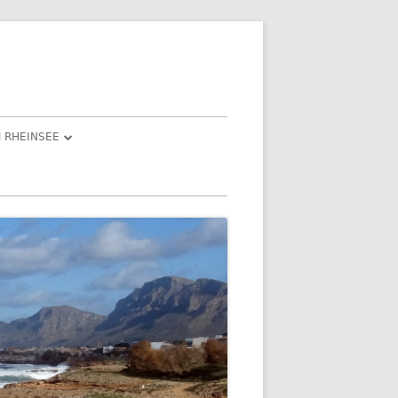
 RHEINSEE
UND ISABEL
DIESLE“
FAST EINEM
DIE FEIER(TAGE) 3. BIS 5. JANUAR
2022
DER DRITTE FEIERTAG –
EN LICHT
GEOCACHING EINMAL ANDERS
TTENBERG