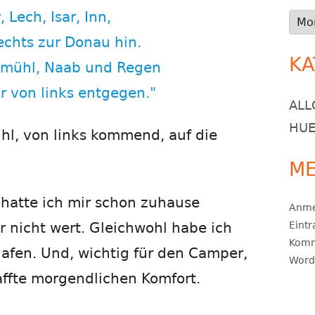
r, Lech, Isar, Inn,
Arch
rechts zur Donau hin.
KA
ltmühl, Naab und Regen
 von links entgegen."
ALL
HUE
mühl, von links kommend, auf die
ME
hatte ich mir schon zuhause
Anme
er nicht wert. Gleichwohl habe ich
Eint
Komm
lafen. Und, wichtig für den Camper,
Word
affte morgendlichen Komfort.