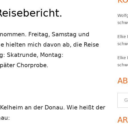
REISE DURCH
Reisebericht.
NORD-/NORDWESTAMERIKA – TEIL 7
Wolf
schwe
genommen. Freitag, Samstag und
Elke
e hielten mich davon ab, die Reise
schwe
g: Skatrunde, Montag:
Elke
päter Chorprobe.
schwe
AB
Gib deine E-Mail-Adresse ein ..
 Kelheim an der Donau. Wie heißt der
nau:
AR