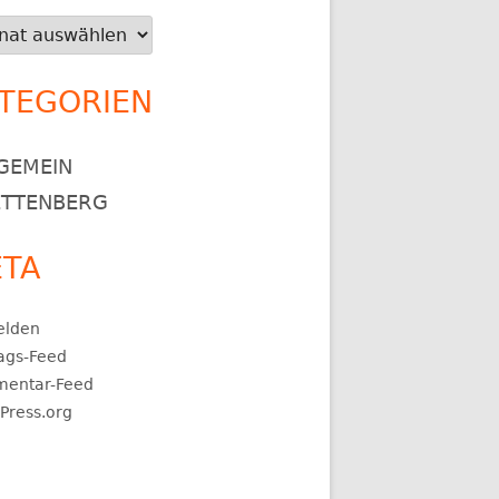
iv
TEGORIEN
GEMEIN
TTENBERG
TA
lden
rags-Feed
entar-Feed
Press.org