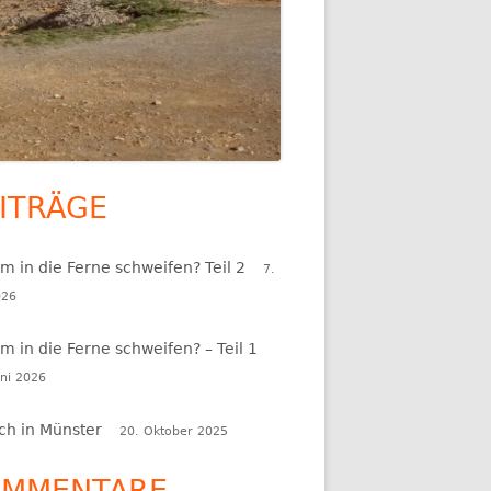
G -
HEINSEE
ITRÄGE
upt-
itenleiste
 in die Ferne schweifen? Teil 2
7.
026
 in die Ferne schweifen? – Teil 1
uni 2026
ch in Münster
20. Oktober 2025
OMMENTARE