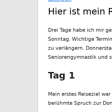
Warum
Hier ist mein 
in
die
Ferne
Drei Tage habe ich mir 
schweifen?
Sonntag. Wichtige Termin
Teil
zu verlängern. Donnersta
2
Seniorengymnastik und s
Tag 1
Mein erstes Reiseziel war
berühmte Spruch zur Do