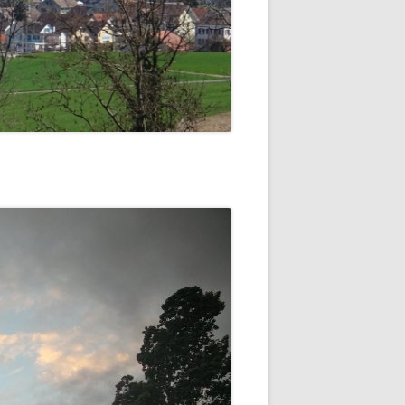
 -
EINSEE