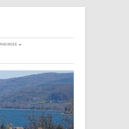
RHEINSEE
ND ISABEL
IESLE“
AST EINEM
DIE FEIER(TAGE) 3. BIS 5. JANUAR
2022
DER DRITTE FEIERTAG –
N LICHT
GEOCACHING EINMAL ANDERS
TENBERG