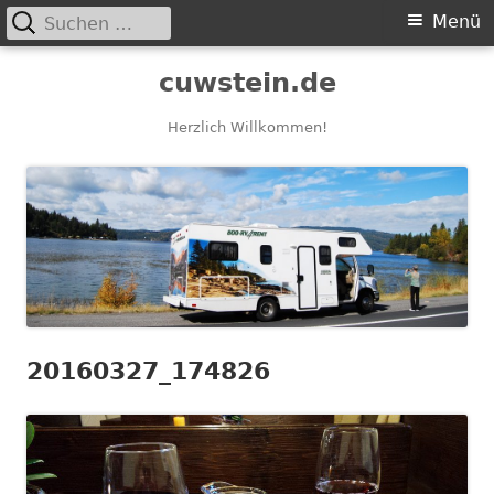
Suchen
Primäres
Menü
nach:
Menü
Springe
cuwstein.de
zum
Inhalt
Herzlich Willkommen!
20160327_174826