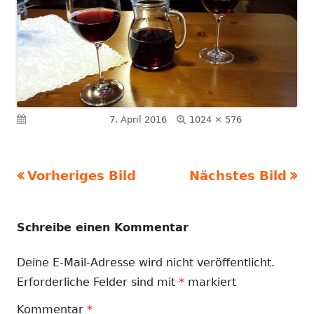
Volle
Veröffentlicht am
7. April 2016
1024 × 576
Größe
Vorheriges Bild
Nächstes Bild
Schreibe einen Kommentar
Deine E-Mail-Adresse wird nicht veröffentlicht.
Erforderliche Felder sind mit
*
markiert
Kommentar
*