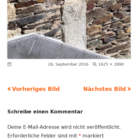
Volle
Veröffentlicht am
26. September 2016
1625 × 2890
Größe
Vorheriges Bild
Nächstes Bild
Schreibe einen Kommentar
Deine E-Mail-Adresse wird nicht veröffentlicht.
Erforderliche Felder sind mit
*
markiert