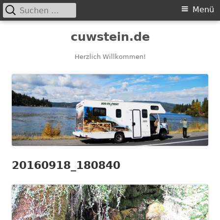
Suchen
Primäres
Menü
nach:
Menü
Springe
cuwstein.de
zum
Inhalt
Herzlich Willkommen!
20160918_180840