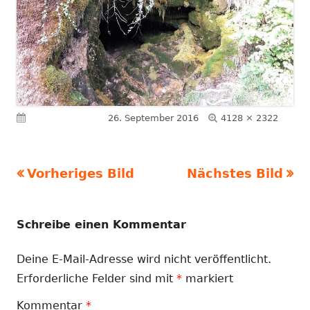
Volle
Veröffentlicht am
26. September 2016
4128 × 2322
Größe
Vorheriges Bild
Nächstes Bild
Schreibe einen Kommentar
Deine E-Mail-Adresse wird nicht veröffentlicht.
Erforderliche Felder sind mit
*
markiert
Kommentar
*