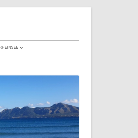
RHEINSEE
ND ISABEL
IESLE“
AST EINEM
DIE FEIER(TAGE) 3. BIS 5. JANUAR
2022
DER DRITTE FEIERTAG –
N LICHT
GEOCACHING EINMAL ANDERS
TENBERG