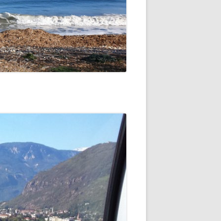
 -
EINSEE