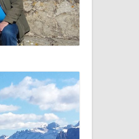
 -
EINSEE