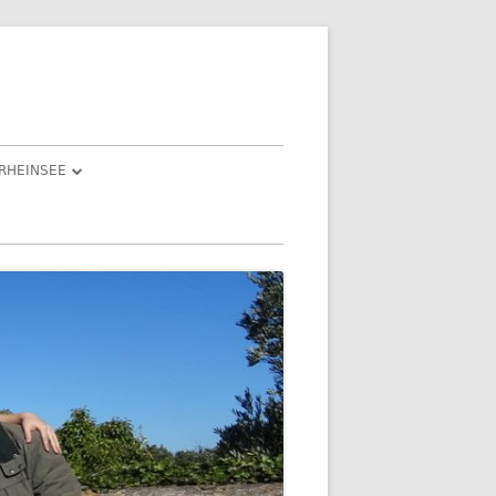
RHEINSEE
ND ISABEL
IESLE“
AST EINEM
DIE FEIER(TAGE) 3. BIS 5. JANUAR
2022
DER DRITTE FEIERTAG –
N LICHT
GEOCACHING EINMAL ANDERS
TENBERG