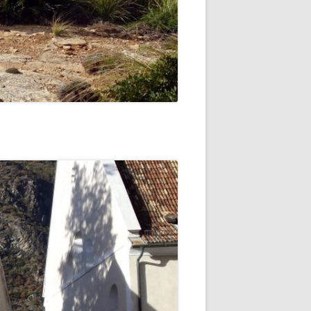
 -
EINSEE