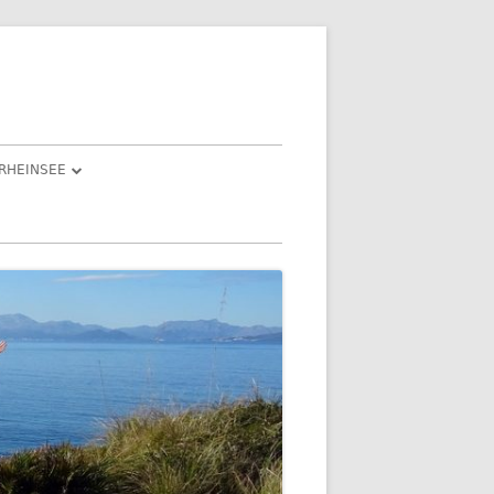
RHEINSEE
ND ISABEL
IESLE“
AST EINEM
DIE FEIER(TAGE) 3. BIS 5. JANUAR
2022
DER DRITTE FEIERTAG –
N LICHT
GEOCACHING EINMAL ANDERS
TENBERG