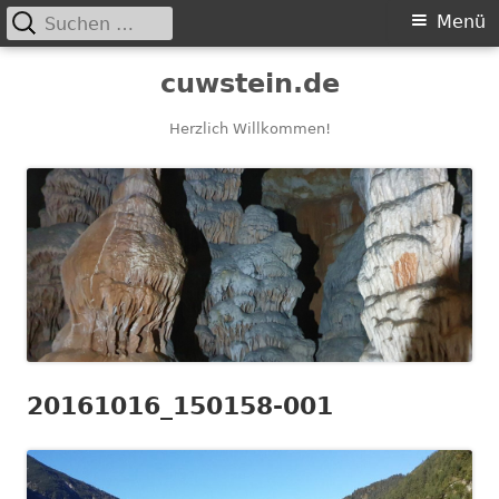
Suchen
Primäres
Menü
nach:
Menü
Springe
cuwstein.de
zum
Inhalt
Herzlich Willkommen!
20161016_150158-001