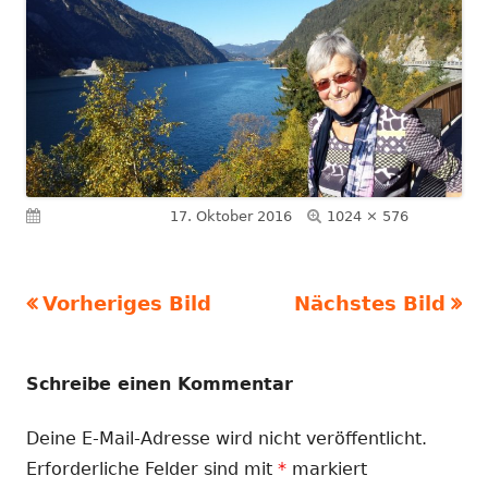
Volle
Veröffentlicht am
17. Oktober 2016
1024 × 576
Größe
Vorheriges Bild
Nächstes Bild
Schreibe einen Kommentar
Deine E-Mail-Adresse wird nicht veröffentlicht.
Erforderliche Felder sind mit
*
markiert