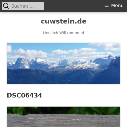
Suchen
Primäres
Menü
nach:
Menü
Springe
cuwstein.de
zum
Inhalt
Herzlich Willkommen!
DSC06434