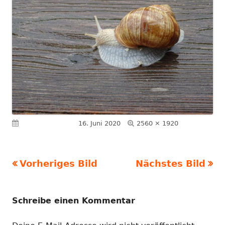
Volle
Veröffentlicht am
16. Juni 2020
2560 × 1920
Größe
Vorheriges Bild
Nächstes Bild
Schreibe einen Kommentar