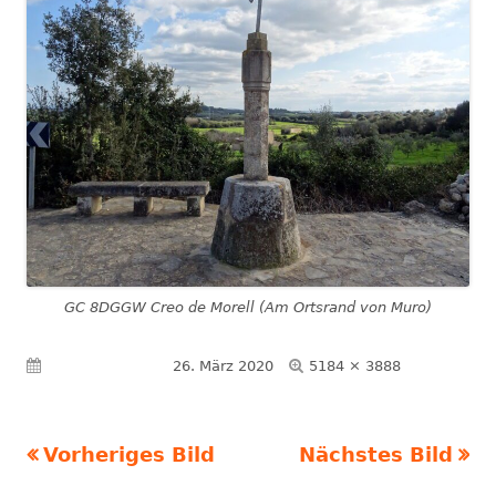
GC 8DGGW Creo de Morell (Am Ortsrand von Muro)
Volle
Veröffentlicht am
26. März 2020
5184 × 3888
Größe
Vorheriges Bild
Nächstes Bild