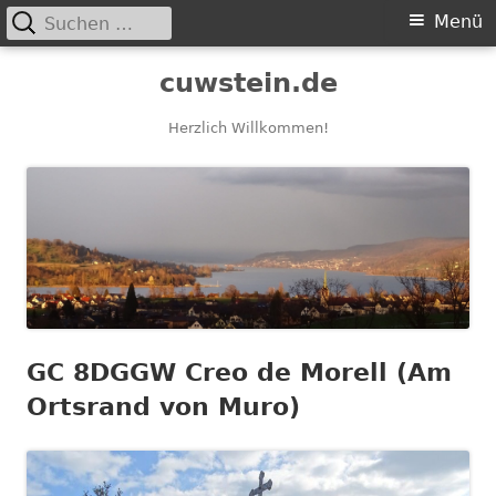
Suchen
Primäres
Menü
nach:
Menü
Springe
cuwstein.de
zum
Inhalt
Herzlich Willkommen!
GC 8DGGW Creo de Morell (Am
Ortsrand von Muro)