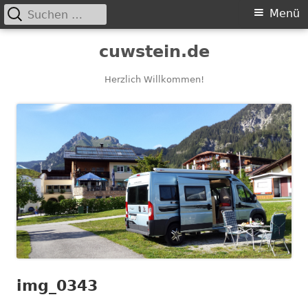
Suchen
Primäres
Menü
nach:
Menü
Springe
cuwstein.de
zum
Inhalt
Herzlich Willkommen!
img_0343