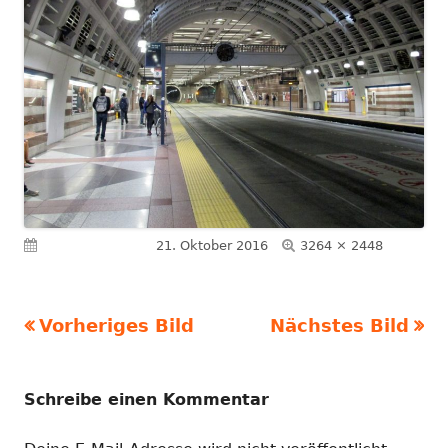
Volle
Veröffentlicht am
21. Oktober 2016
3264 × 2448
Größe
Vorheriges Bild
Nächstes Bild
Schreibe einen Kommentar