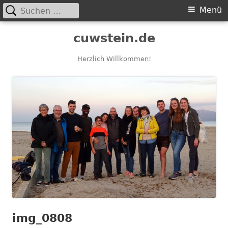
Suchen
Primäres
Menü
nach:
Menü
Springe
cuwstein.de
zum
Inhalt
Herzlich Willkommen!
img_0808