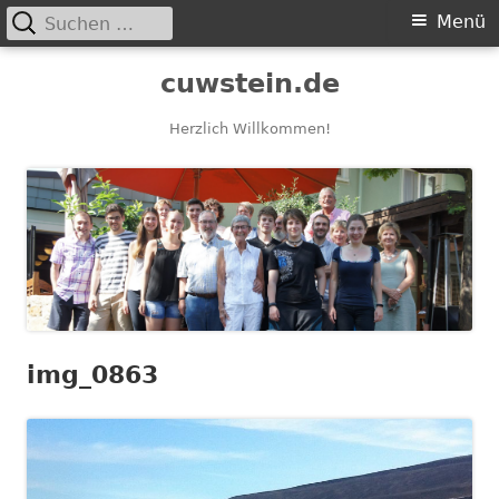
Suchen
Primäres
Menü
nach:
Menü
Springe
cuwstein.de
zum
Inhalt
Herzlich Willkommen!
img_0863