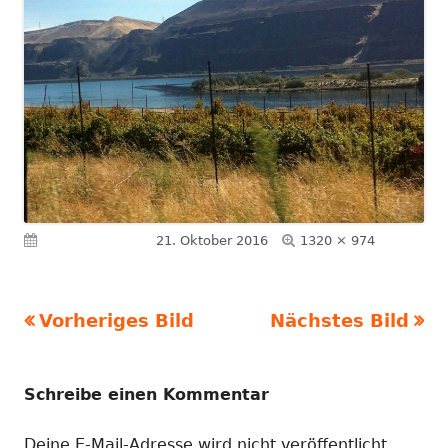
Volle
Veröffentlicht am
21. Oktober 2016
1320 × 974
Größe
Vorheriges Bild
Nächstes Bild
Schreibe einen Kommentar
Deine E-Mail-Adresse wird nicht veröffentlicht.