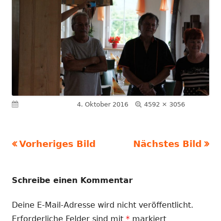
Volle
Veröffentlicht am
4. Oktober 2016
4592 × 3056
Größe
Vorheriges Bild
Nächstes Bild
Schreibe einen Kommentar
Deine E-Mail-Adresse wird nicht veröffentlicht.
Erforderliche Felder sind mit
*
markiert