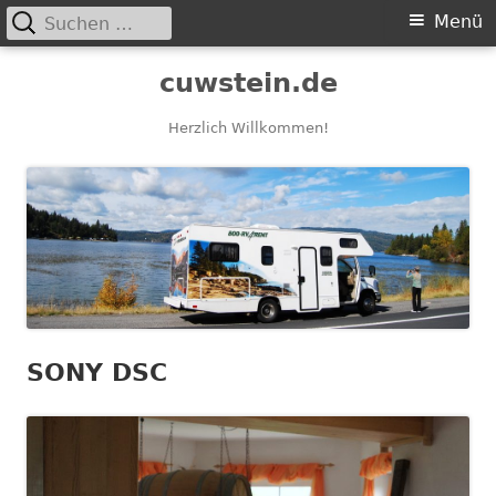
Suchen
Primäres
Menü
nach:
Menü
Springe
cuwstein.de
zum
Inhalt
Herzlich Willkommen!
SONY DSC