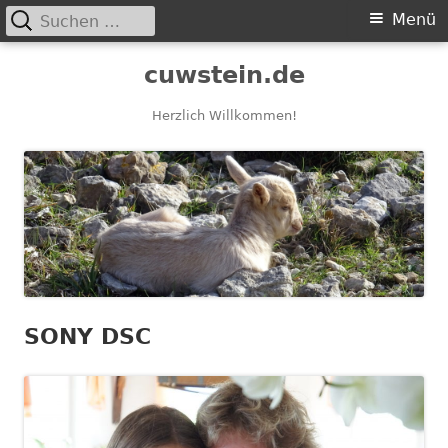
Suchen
Primäres
Menü
nach:
Menü
Springe
cuwstein.de
zum
Inhalt
Herzlich Willkommen!
SONY DSC