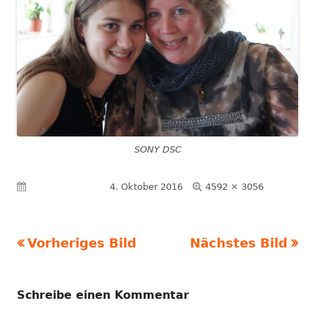
SONY DSC
Volle
Veröffentlicht am
4. Oktober 2016
4592 × 3056
Größe
Vorheriges Bild
Nächstes Bild
Schreibe einen Kommentar