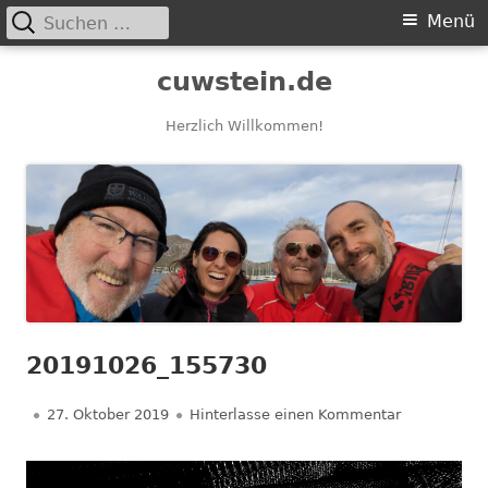
Suchen
Primäres
Menü
nach:
Menü
Springe
cuwstein.de
zum
Inhalt
Herzlich Willkommen!
20191026_155730
Veröffentlicht
zu 2019102
27. Oktober 2019
Hinterlasse einen Kommentar
am
Video-