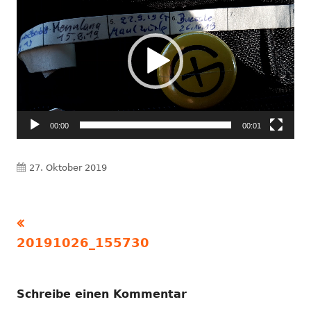
Player
00:00
00:01
Veröffentlicht
27. Oktober 2019
am
Vorheriger
Beitragsnavigation
Beitrag:
20191026_155730
Schreibe einen Kommentar