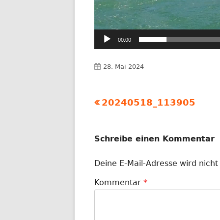
00:00
Veröffentlicht
28. Mai 2024
am
Vorheriger
20240518_113905
Beitragsnavigation
Beitrag:
Schreibe einen Kommentar
Deine E-Mail-Adresse wird nicht 
Kommentar
*