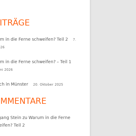
ITRÄGE
upt-
itenleiste
 in die Ferne schweifen? Teil 2
7.
026
 in die Ferne schweifen? – Teil 1
uni 2026
ch in Münster
20. Oktober 2025
OMMENTARE
gang Stein
zu
Warum in die Ferne
ifen? Teil 2