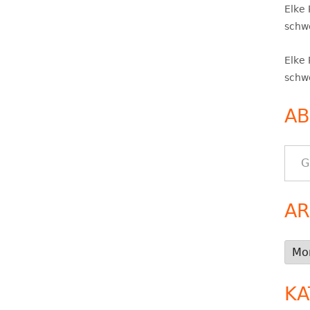
Elke
schwe
Elke
schwe
AB
Gib deine E-Mail-Adresse ein ..
AR
Arch
KA