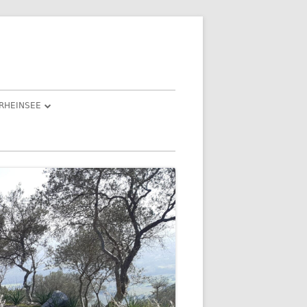
RHEINSEE
ND ISABEL
IESLE“
AST EINEM
DIE FEIER(TAGE) 3. BIS 5. JANUAR
2022
DER DRITTE FEIERTAG –
N LICHT
GEOCACHING EINMAL ANDERS
TENBERG