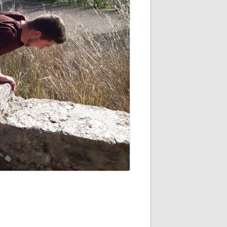
 -
EINSEE